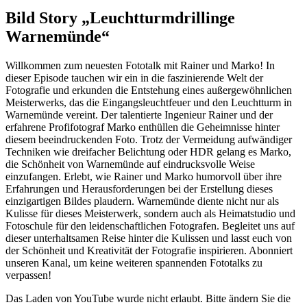
Bild Story „Leuchtturmdrillinge
Warnemünde“
Willkommen zum neuesten Fototalk mit Rainer und Marko! In
dieser Episode tauchen wir ein in die faszinierende Welt der
Fotografie und erkunden die Entstehung eines außergewöhnlichen
Meisterwerks, das die Eingangsleuchtfeuer und den Leuchtturm in
Warnemünde vereint. Der talentierte Ingenieur Rainer und der
erfahrene Profifotograf Marko enthüllen die Geheimnisse hinter
diesem beeindruckenden Foto. Trotz der Vermeidung aufwändiger
Techniken wie dreifacher Belichtung oder HDR gelang es Marko,
die Schönheit von Warnemünde auf eindrucksvolle Weise
einzufangen. Erlebt, wie Rainer und Marko humorvoll über ihre
Erfahrungen und Herausforderungen bei der Erstellung dieses
einzigartigen Bildes plaudern. Warnemünde diente nicht nur als
Kulisse für dieses Meisterwerk, sondern auch als Heimatstudio und
Fotoschule für den leidenschaftlichen Fotografen. Begleitet uns auf
dieser unterhaltsamen Reise hinter die Kulissen und lasst euch von
der Schönheit und Kreativität der Fotografie inspirieren. Abonniert
unseren Kanal, um keine weiteren spannenden Fototalks zu
verpassen!
Das Laden von YouTube wurde nicht erlaubt. Bitte ändern Sie die