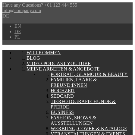
Have any Questions?
+01 123 444 555
info@company.com
DE
EN
DE
PL
WILLKOMMEN
BLOG
VIDEO-PODCAST YOUTUBE
MEINE ARBEITEN & ANGEBOTE
PORTRAIT, GLAMOUR & BEAUTY
FAMILIEN, PAARE &
FREUND:INNEN
HOCHZEIT
SEDCARD
TIERFOTOGRAFIE HUNDE &
PFERDE
BUSINESS
FASHION, SHOWS &
AUSSTELLUNGEN
WERBUNG, COVER & KATALOGE
VERANSTALTUNGEN & EVENTS