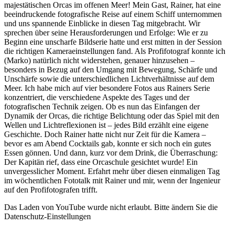
majestätischen Orcas im offenen Meer! Mein Gast, Rainer, hat eine
beeindruckende fotografische Reise auf einem Schiff unternommen
und uns spannende Einblicke in diesen Tag mitgebracht. Wir
sprechen über seine Herausforderungen und Erfolge: Wie er zu
Beginn eine unscharfe Bildserie hatte und erst mitten in der Session
die richtigen Kameraeinstellungen fand. Als Profifotograf konnte ich
(Marko) natürlich nicht widerstehen, genauer hinzusehen –
besonders in Bezug auf den Umgang mit Bewegung, Schärfe und
Unschärfe sowie die unterschiedlichen Lichtverhältnisse auf dem
Meer. Ich habe mich auf vier besondere Fotos aus Rainers Serie
konzentriert, die verschiedene Aspekte des Tages und der
fotografischen Technik zeigen. Ob es nun das Einfangen der
Dynamik der Orcas, die richtige Belichtung oder das Spiel mit den
Wellen und Lichtreflexionen ist – jedes Bild erzählt eine eigene
Geschichte. Doch Rainer hatte nicht nur Zeit für die Kamera –
bevor es am Abend Cocktails gab, konnte er sich noch ein gutes
Essen gönnen. Und dann, kurz vor dem Drink, die Überraschung:
Der Kapitän rief, dass eine Orcaschule gesichtet wurde! Ein
unvergesslicher Moment. Erfahrt mehr über diesen einmaligen Tag
im wöchentlichen Fototalk mit Rainer und mir, wenn der Ingenieur
auf den Profifotografen trifft.
Das Laden von YouTube wurde nicht erlaubt. Bitte ändern Sie die
Datenschutz-Einstellungen