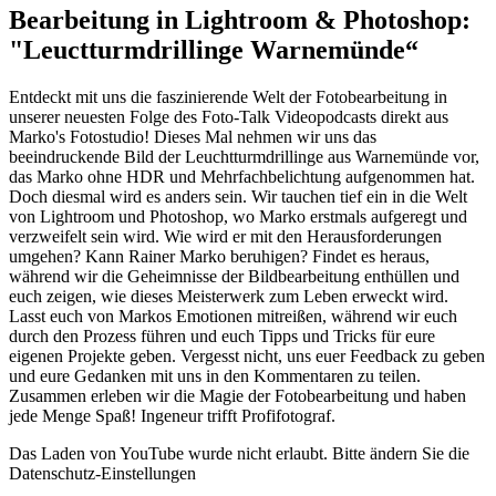
Bearbeitung in Lightroom & Photoshop:
"Leuctturmdrillinge Warnemünde“
Entdeckt mit uns die faszinierende Welt der Fotobearbeitung in
unserer neuesten Folge des Foto-Talk Videopodcasts direkt aus
Marko's Fotostudio! Dieses Mal nehmen wir uns das
beeindruckende Bild der Leuchtturmdrillinge aus Warnemünde vor,
das Marko ohne HDR und Mehrfachbelichtung aufgenommen hat.
Doch diesmal wird es anders sein. Wir tauchen tief ein in die Welt
von Lightroom und Photoshop, wo Marko erstmals aufgeregt und
verzweifelt sein wird. Wie wird er mit den Herausforderungen
umgehen? Kann Rainer Marko beruhigen? Findet es heraus,
während wir die Geheimnisse der Bildbearbeitung enthüllen und
euch zeigen, wie dieses Meisterwerk zum Leben erweckt wird.
Lasst euch von Markos Emotionen mitreißen, während wir euch
durch den Prozess führen und euch Tipps und Tricks für eure
eigenen Projekte geben. Vergesst nicht, uns euer Feedback zu geben
und eure Gedanken mit uns in den Kommentaren zu teilen.
Zusammen erleben wir die Magie der Fotobearbeitung und haben
jede Menge Spaß! Ingeneur trifft Profifotograf.
Das Laden von YouTube wurde nicht erlaubt. Bitte ändern Sie die
Datenschutz-Einstellungen