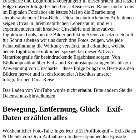
Unschärfe und Lightroom-Neuerungen! In dieser dritten und letzten
Folge unserer fotografischen Orca-Reise setzen Rainer und ich uns
im Digitalen Fotolabor ein letztes Mal an die Bearbeitung
atemberaubender Orca-Bilder. Diese beeindruckenden Aufnahmen
zeigen Orcas in ihrem natürlichen Lebensraum, und wir
experimentieren mit kreativer Unschärfe und innovativen
Lightroom-Tools, um die Bilder perfekt in Szene zu setzen. Schritt
für Schritt arbeiten wir uns durch drei Fotos, zeigen, wie jede
Feinabstimmung die Wirkung verstärkt, und erkunden, welche
neuen Lightroom-Funktionen speziell bei dieser Art von
Naturfotografie für beeindruckende Ergebnisse sorgen. Von
Bildkomposition über Farb- und Kontrastanpassungen bis hin zur
Anwendung von Unschärfe – diese Folge bringt das Beste aus den
Bildern hervor und ist ein krönender Abschluss unserer
fotografischen Orca-Reise!
Das Laden von YouTube wurde nicht erlaubt. Bitte ändern Sie die
Datenschutz-Einstellungen
Bewegung, Entfernung, Glück – Exif-
Daten erzählen alles
Wöchentlicher Foto-Talk: Ingenieur trifft Profifotograf – Exif-Daten
& Details von Orca-Aufnahmen In dieser spannenden Episode