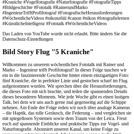
#Kraniche #Vogelfotografie #Naturfotografie #FotografieTipps
#Bildgeschichte #Fototalk #RainerundMarko
#IngenieurTrifftProfifotograf #FotografischeHerausforderungen
#WöchentlicheVideos #nikonz6iii #canon #nikon #fotografielernen
#KünstlicheIntelligenz #Fototalk #WöchentlicheVideos
Das Laden von YouTube wurde nicht erlaubt. Bitte ändern Sie die
Datenschutz-Einstellungen
Bild Story Flug "5 Kraniche"
Willkommen zu unserem wöchentlichen Fototalk mit Rainer und
Marko – Ingenieur trifft Profifotograf! In dieser Folge tauchen wir
ein in die faszinierende Geschichte hinter einem einzigartigen Foto:
fünf Kraniche, die in perfekter Linie und gestochen scharf im Flug
aufgenommen wurden. Wir sprechen über die Herausforderungen,
die dieses Foto mit sich brachte, und teilen die spannenden Details
dieses besonderen Moments. Wie jede Woche gibt es einen lustigen
Talk, bei dem wir uns auch gerne mal gegenseitig auf die Schippe
nehmen. Am Ende der Folge reden wir noch über analoge Kameras
– die Haptik, das tolle Geräusch, die Federung – und vergleichen sie
mit spiegellosen Systemen sowie dem Traum von der Leica. Freut
euch auf spannende Einblicke und praktische Tipps zur Vogel- und
Naturfotografie. Abonniert unseren Kanal, um keine Folge zu