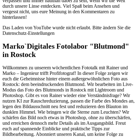
verpassen und immer hautnah dabei zu sein, wenn wir die Welt
durch unsere Linse entdecken. Viel Spaß beim Ansehen und
vergesst nicht, uns eure Meinung in den Kommentaren zu
hinterlassen!
Das Laden von YouTube wurde nicht erlaubt. Bitte ändern Sie die
Datenschutz-Einstellungen
Marko`Digitales Fotolabor "Blutmond"
in Rostock
Willkommen zu unserem wöchentlichen Fototalk mit Rainer und
Marko – Ingenieur trifft Profifotograf! In dieser Folge zeigen wir
euch die Geheimnisse hinter einem außergewöhnlichen Foto aus
Rostock: dem beeindruckenden Blutmond. Wir bearbeiten im Live-
Modus das Foto des Blutmonds in Rostock mit Lightroom und
Photoshop. Gibt es von Rainer wieder eine Verständnisfrage? Wir
nutzen KI zur Rauschreduzierung, passen die Farbe des Mondes an,
legen den Bildausschnitt neu fest und reduzieren den Blauton im
dunklen Himmel. Wie bringen wir die Sterne zum Leuchten? Wir
schärfen das Bild noch etwas in Photoshop, ohne zu überschärfen,
und erreichen dennoch mehr Details als im Ausgangsbild. Freut
euch auf spannende Einblicke und praktische Tipps zur
Bildbearbeitung. Abonniert unseren Kanal, um keine Folge zu