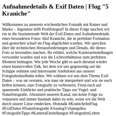
Aufnahmedetails & Exif Daten | Flug "5
Kraniche"
Willkommen zu unserem wöchentlichen Fototalk mit Rainer und
Marko – Ingenieur trifft Profifotograf! In dieser Folge tauchen wir
ein in die faszinierende Welt der Exif-Daten und Aufnahmedetails
eines besonderen Fotos: fünf Kraniche, die in perfekter Formation
und gestochen scharf im Flug abgelichtet wurden. Wir sprechen
über die technischen Herausforderungen und Details, die dieses
Foto so besonders machen. Ihr erfahrt, welche Kameraeinstellungen
verwendet wurden und wie die Lichtverhältnisse zum perfekten
Moment beitrugen. Wie jede Woche gibt es auch diesmal wieder
einen humorvollen Talk, bei dem wir uns gegenseitig auf die
Schippe nehmen und interessante Anekdoten aus unserer
Fotografenlaufbahn teilen. Wir widmen wir uns dem Thema Exif-
Daten – was sie verraten, wie man sie interpretiert und wie sie euch
helfen können, eure Fotografie zu verbessern. Freut euch auf
spannende Einblicke und praktische Tipps zur Vogel- und
Naturfotografie. Abonniert unseren Kanal, um keine Folge zu
verpassen und immer hautnah dabei zu sein, wenn wir die Welt
durch unsere Linse entdecken. #fototalk #KranicheImFlug
#ExifDaten #Naturfotografie #AnalogVsSpiegellos
#FotografieTipps #KameraEinstellungen #FotografenLeben