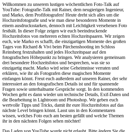
Willkommen zu unserem lustigen wöchentlichen Foto-Talk auf
YouTube: Fotografie-Talk mit Rainer, dem neugierigen Ingenieur,
und Marko, dem Profifotografen! Heute dreht sich alles um die
Hochzeitsfotografie und wie man diese besonderen Momente in
einem ausdrucksstarken, dennoch mit Leichtigkeit versehenen Foto
festhält. In dieser Folge zeigen wir euch beeindruckende
Hochzeitsfotos von mehreren echten Hochzeitspaaren. Wir zeigen
euch, wie Marko es schafft, die einzigartigen Momente des großen
Tages von Richard & Vivi beim Pärchenshooting im Schloss
Reinsberg festzuhalten und jedes Hochzeitspaar auf den
fotografischen Höhepunkt zu bringen. Wir analysieren gemeinsam
drei besondere Hochzeitsfotos und besprechen, was sie so
einzigartig macht. Marko wird seine Geheimnisse verraten und
erklären, wie ihr als Fotografen diese magischen Momente
einfangen könnt. Freut euch außerdem auf unseren Rainer, der sehr
interessiert an den fotografischen Details ist und für spannende
Fragen sowie unterhaltsame Gespräche sorgt. In den kommenden
Wochen geht es dann wieder um technische Details, Exif-Daten und
die Bearbeitung in Lightroom und Photoshop. Wir geben euch
wertvolle Tipps und Tricks, damit ihr eure Hochzeitsfotos auf das
nächste Level bringen könnt. Lasst uns in den Kommentaren
wissen, welches Foto euch am besten gefällt und welche Themen
ihr in den nächsten Folgen sehen möchtet!
Das Laden von YouTube wurde nicht erlaubt. Bitte ändern Sie die