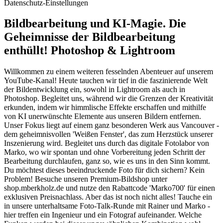
Datenschutz-Einstellungen
Bildbearbeitung und KI-Magie. Die
Geheimnisse der Bildbearbeitung
enthüllt! Photoshop & Lightroom
Willkommen zu einem weiteren fesselnden Abenteuer auf unserem
YouTube-Kanal! Heute tauchen wir tief in die faszinierende Welt
der Bildentwicklung ein, sowohl in Lightroom als auch in
Photoshop. Begleitet uns, während wir die Grenzen der Kreativität
erkunden, indem wir himmlische Effekte erschaffen und mithilfe
von KI unerwünschte Elemente aus unseren Bildern entfernen.
Unser Fokus liegt auf einem ganz besonderen Werk aus Vancouver -
dem geheimnisvollen 'Weißen Fenster', das zum Herzstück unserer
Inszenierung wird. Begleitet uns durch das digitale Fotolabor von
Marko, wo wir spontan und ohne Vorbereitung jeden Schritt der
Bearbeitung durchlaufen, ganz so, wie es uns in den Sinn kommt.
Du möchtest dieses beeindruckende Foto für dich sichern? Kein
Problem! Besuche unseren Premium-Bildshop unter
shop.mberkholz.de und nutze den Rabattcode 'Marko700' für einen
exklusiven Preisnachlass. Aber das ist noch nicht alles! Tauche ein
in unsere unterhaltsame Foto-Talk-Runde mit Rainer und Marko -
hier treffen ein Ingenieur und ein Fotograf aufeinander. Welche